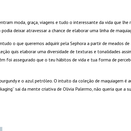
entram moda, graça, viagens e tudo o interessante da vida que lhe
ão podia deixar atravessar a chance de elaborar uma linha de maqu
ontudo o que queremos adquirir pela Sephora a partir de meados d
leção quis elaborar uma diversidade de texturas e tonalidades assi
bém foi assegurado que o teu hábitos de vida e tua forma de perceb
urgundy e o azul petróleo. O intuito da coleção de maquiagem é aux
ckaging” sai da mente criativa de Olivia Palermo, não queria que a 