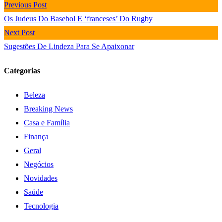
Previous Post
Os Judeus Do Basebol E ‘franceses’ Do Rugby
Next Post
Sugestões De Lindeza Para Se Apaixonar
Categorias
Beleza
Breaking News
Casa e Família
Finança
Geral
Negócios
Novidades
Saúde
Tecnologia