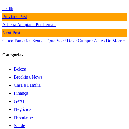
health
Previous Post
A Letra Adaptada Por Pemán
Next Post
Cinco Fantasias Sexuais Que Você Deve Cumprir Antes De Morrer
Categorias
Beleza
Breaking News
Casa e Família
Finança
Geral
Negócios
Novidades
Saúde