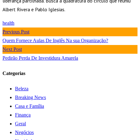
liderança partilhada. Busca a quadratura do círculo que reuniu
Albert Rivera e Pablo Iglesias.
health
Previous Post
Quem Fornece Aulas De Inglês Na sua Organização?
Next Post
Pedirão Perda De Investidura Amarela
Categorias
Beleza
Breaking News
Casa e Família
Finança
Geral
Negócios