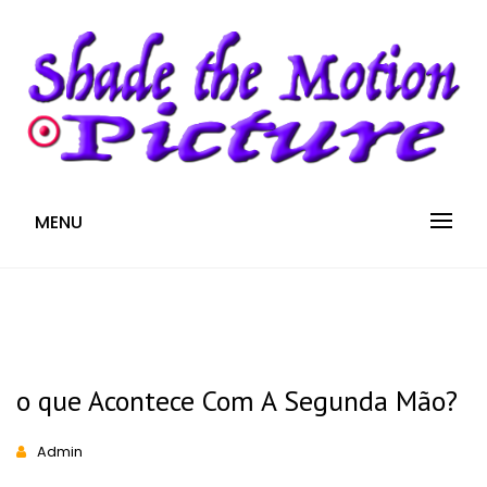
S
k
i
p
t
o
c
Blog
SHADE THE MOTION
MENU
o
n
PICTURE
t
e
n
t
o que Acontece Com A Segunda Mão?
Admin