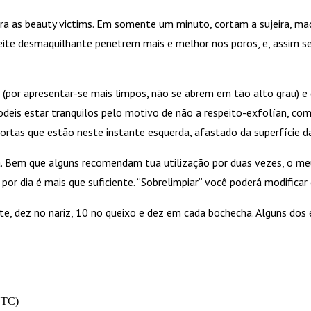
ara as beauty victims. Em somente um minuto, cortam a sujeira, m
 leite desmaquilhante penetrem mais e melhor nos poros, e, assi
por apresentar-se mais limpos, não se abrem em tão alto grau) e 
, podeis estar tranquilos pelo motivo de não a respeito-exfolían,
ortas que estão neste instante esquerda, afastado da superfície da
 Bem que alguns recomendam tua utilização por duas vezes, o meu
ia é mais que suficiente. “Sobrelimpiar” você poderá modificar o 
ente, dez no nariz, 10 no queixo e dez em cada bochecha. Alguns 
(UTC)