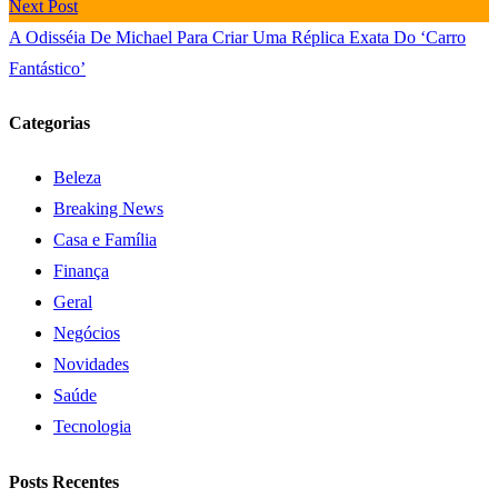
Next Post
A Odisséia De Michael Para Criar Uma Réplica Exata Do ‘Carro
Fantástico’
Categorias
Beleza
Breaking News
Casa e Família
Finança
Geral
Negócios
Novidades
Saúde
Tecnologia
Posts Recentes