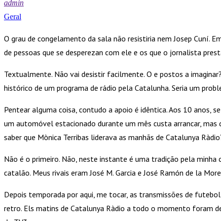
admin
Geral
O grau de congelamento da sala não resistiria nem Josep Cuní. E
de pessoas que se desperezan com ele e os que o jornalista presta
Textualmente. Não vai desistir facilmente. O e postos a imaginar
histórico de um programa de rádio pela Catalunha. Seria um prob
Pentear alguma coisa, contudo a apoio é idêntica. Aos 10 anos, 
um automóvel estacionado durante um mês custa arrancar, mas d
saber que Mònica Terribas liderava as manhãs de Catalunya Ràdio
Não é o primeiro. Não, neste instante é uma tradição pela minha
catalão. Meus rivais eram José M. Garcia e José Ramón de la More
Depois temporada por aqui, me tocar, as transmissões de futebol e
retro. Els matins de Catalunya Ràdio a todo o momento foram de a