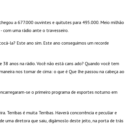
1 chegou a 677.000 ouvintes e quitutes para 495.000. Meio milhão
 - com uma rádio ante o travesseiro.
o tocá-la? Este ano sim. Este ano conseguimos um recorde
 de 38 anos na rádio. Você não está cans ado? Quando você tem
maneira nos tomar de cima: o que é Que lhe passou na cabeça ao
e encarregaram-se o primeiro programa de esportes noturno em
. Terribas é muita Terribas. Haverá concorrência e peculiar e
e uma diretora que saiu, digámoslo deste jeito, na porta de trás