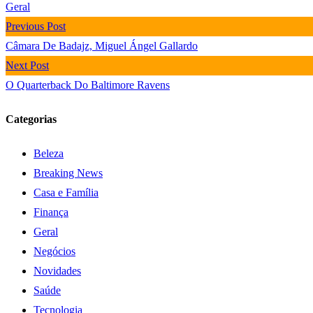
Geral
Previous Post
Câmara De Badajz, Miguel Ángel Gallardo
Next Post
O Quarterback Do Baltimore Ravens
Categorias
Beleza
Breaking News
Casa e Família
Finança
Geral
Negócios
Novidades
Saúde
Tecnologia