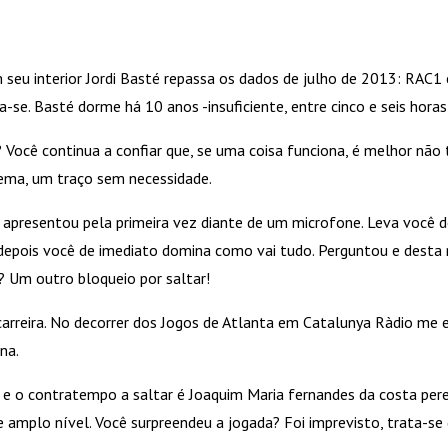
m seu interior Jordi Basté repassa os dados de julho de 2013: RAC
-se. Basté dorme há 10 anos -insuficiente, entre cinco e seis horas
? Você continua a confiar que, se uma coisa funciona, é melhor nã
lema, um traço sem necessidade.
se apresentou pela primeira vez diante de um microfone. Leva você
epois você de imediato domina como vai tudo. Perguntou e desta 
? Um outro bloqueio por saltar!
 carreira. No decorrer dos Jogos de Atlanta em Catalunya Ràdio m
na.
 o contratempo a saltar é Joaquim Maria fernandes da costa pereira
mplo nível. Você surpreendeu a jogada? Foi imprevisto, trata-se d