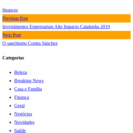
finances
Previous Post
Investimentos Empresariais Alto Impacto Catalunha 2019
Next Post
O sanchismo Contra Sánchez
Categorias
Beleza
Breaking News
Casa e Família
Finança
Geral
Negócios
Novidades
Saúde