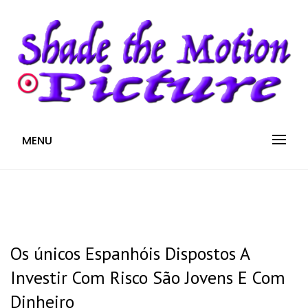
S
k
i
p
t
o
c
Blog
SHADE THE MOTION
MENU
o
n
PICTURE
t
e
n
t
Os únicos Espanhóis Dispostos A
Investir Com Risco São Jovens E Com
Dinheiro