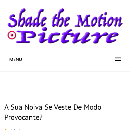
S
k
i
p
t
o
c
Blog
SHADE THE MOTION
MENU
o
n
PICTURE
t
e
n
t
A Sua Noiva Se Veste De Modo
Provocante?