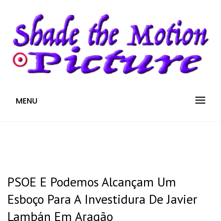
S
k
i
p
t
o
c
Blog
SHADE THE MOTION
MENU
o
n
PICTURE
t
e
n
t
PSOE E Podemos Alcançam Um
Esboço Para A Investidura De Javier
Lambán Em Aragão