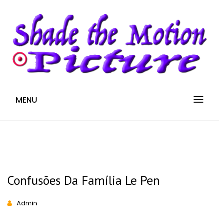
S
k
i
p
t
o
c
Blog
SHADE THE MOTION
MENU
o
n
PICTURE
t
e
n
t
Confusões Da Família Le Pen
Admin