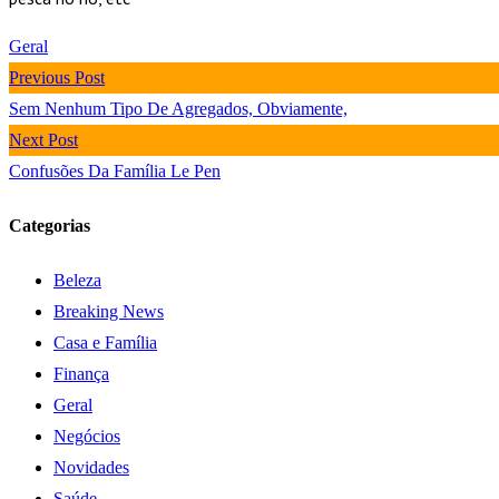
Geral
Previous Post
Sem Nenhum Tipo De Agregados, Obviamente,
Next Post
Confusões Da Família Le Pen
Categorias
Beleza
Breaking News
Casa e Família
Finança
Geral
Negócios
Novidades
Saúde