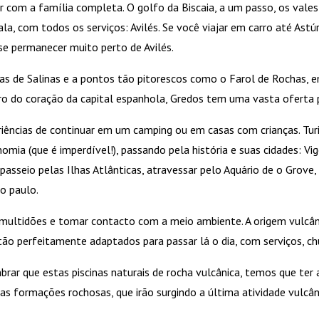
ar com a família completa. O golfo da Biscaia, a um passo, os val
, com todos os serviços: Avilés. Se você viajar em carro até Astú
 se permanecer muito perto de Avilés.
raias de Salinas e a pontos tão pitorescos como o Farol de Rochas, 
o do coração da capital espanhola, Gredos tem uma vasta oferta p
iências de continuar em um camping ou em casas com crianças. Turis
omia (que é imperdível!), passando pela história e suas cidades: V
seio pelas Ilhas Atlânticas, atravessar pelo Aquário de o Grove, i
o paulo.
ultidões e tomar contacto com a meio ambiente. A origem vulcânica
tão perfeitamente adaptados para passar lá o dia, com serviços, chu
mbrar que estas piscinas naturais de rocha vulcânica, temos que ter 
as formações rochosas, que irão surgindo a última atividade vulcân