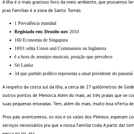
A ilha é o mais gracioso livro da meio ambiente, que possamos le
pras famílias é a zona de Santo Tomás.
1 Prevalência mundial
Registado em: Dezoito nov
2010
160 Economia de Singapura
1893: edita Union and Communion na Inglaterra
é a hora de arranjos musicais, posição que prevalece
Sri Lanka
34 que partido político representa a atual presidente do panamá
A respeito da costa sul da ilha, a cerca de 27 quilômetros de Goi
outros pontos de Menorca. Além do mais, as três praias que se c
suas pequenas enseadas. Tem, além do mais, muito boa oferta de
Pros pais aventureiros, os rios e os vales dos Pirineus, esperam
serviços necessários pra que a nossa família toda. A partir daí t
pesca no rio, etc