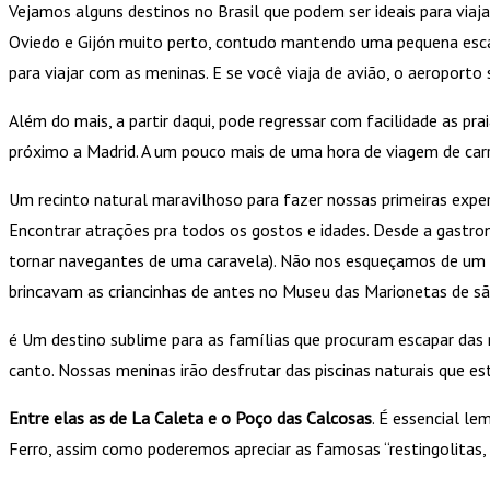
Vejamos alguns destinos no Brasil que podem ser ideais para viaj
Oviedo e Gijón muito perto, contudo mantendo uma pequena escala
para viajar com as meninas. E se você viaja de avião, o aeroporto
Além do mais, a partir daqui, pode regressar com facilidade as p
próximo a Madrid. A um pouco mais de uma hora de viagem de carr
Um recinto natural maravilhoso para fazer nossas primeiras exper
Encontrar atrações pra todos os gostos e idades. Desde a gastron
tornar navegantes de uma caravela). Não nos esqueçamos de um pas
brincavam as criancinhas de antes no Museu das Marionetas de sã
é Um destino sublime para as famílias que procuram escapar das m
canto. Nossas meninas irão desfrutar das piscinas naturais que es
Entre elas as de La Caleta e o
Poço das Calcosas
. É essencial le
Ferro, assim como poderemos apreciar as famosas “restingolitas, 