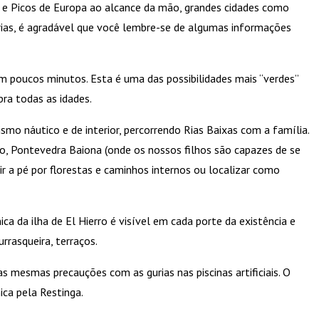
es e Picos de Europa ao alcance da mão, grandes cidades como
rias, é agradável que você lembre-se de algumas informações
em poucos minutos. Esta é uma das possibilidades mais “verdes”
ra todas as idades.
mo náutico e de interior, percorrendo Rias Baixas com a família.
igo, Pontevedra Baiona (onde os nossos filhos são capazes de se
r a pé por florestas e caminhos internos ou localizar como
 da ilha de El Hierro é visível em cada porte da existência e
rrasqueira, terraços.
as mesmas precauções com as gurias nas piscinas artificiais. O
ica pela Restinga.