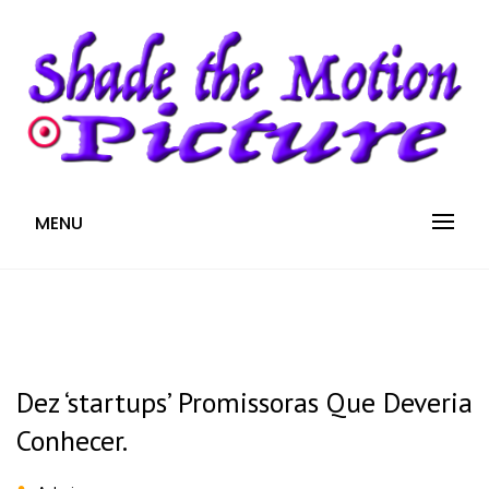
S
k
i
p
t
o
c
Blog
SHADE THE MOTION
MENU
o
n
PICTURE
t
e
n
t
Dez ‘startups’ Promissoras Que Deveria
Conhecer.