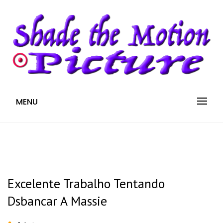
S
k
i
p
t
o
c
Blog
SHADE THE MOTION
MENU
o
n
PICTURE
t
e
n
t
Excelente Trabalho Tentando
Dsbancar A Massie