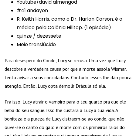
Youtube/david almengod
#41 andayon
R. Keith Harris, como o Dr. Harlan Carson, é o
médico pela Colônia Hilltop. (1 episódio)
quinze / dezessete
Meio translúcido
Para desespero do Conde, Lucy se recusa. Uma vez que Lucy
descobre a verdadeira causa por que a morte assola Wismar,
tenta avisar a seus concidadãos. Contudo, esses lhe dão pouca
atenção. Então, Lucy opta demolir Drácula só ela.
Pra isso, Lucy atrair o vampiro para o teu quarto pra que ele
beba do seu sangue. Isso lhe custará a Lucy a tua vida. A
boniteza e a pureza de Lucy distraem-se ao conde, que não
ouve-se o canto do galo e morre com os primeiros raios do
sol. Van Helsing encontra o vitorioso organismo de Lucy e