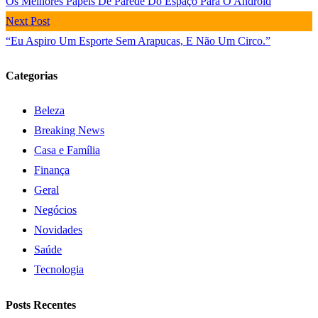
Os Melhores Papéis De Parede Do Espaço Para O Android
Next Post
“Eu Aspiro Um Esporte Sem Arapucas, E Não Um Circo.”
Categorias
Beleza
Breaking News
Casa e Família
Finança
Geral
Negócios
Novidades
Saúde
Tecnologia
Posts Recentes