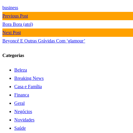
business
Previous Post
Bora Bora (atol)
Next Post
Beyoncé E Outras Grávidas Com ‘glamour’
Categorias
Beleza
Breaking News
Casa e Família
Finança
Geral
Negócios
Novidades
Saúde