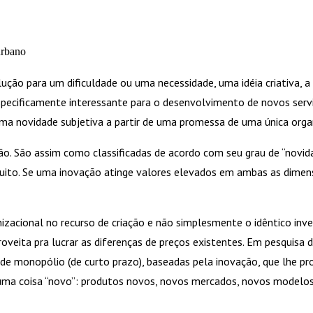
urbano
ção para um dificuldade ou uma necessidade, uma idéia criativa, a 
pecificamente interessante para o desenvolvimento de novos servi
uma novidade subjetiva a partir de uma promessa de uma única orga
ção. São assim como classificadas de acordo com seu grau de “novid
tuito. Se uma inovação atinge valores elevados em ambas as dimens
izacional no recurso de criação e não simplesmente o idêntico inv
veita pra lucrar as diferenças de preços existentes. Em pesquisa 
 de monopólio (de curto prazo), baseadas pela inovação, que lhe p
uma coisa “novo”: produtos novos, novos mercados, novos modelos