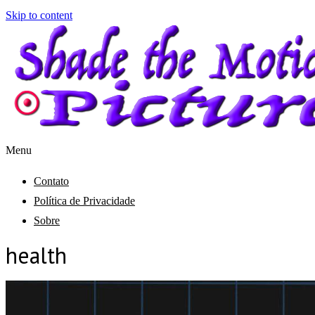
Skip to content
Menu
Shade the Motion Picture
Blog
Contato
Política de Privacidade
Sobre
health