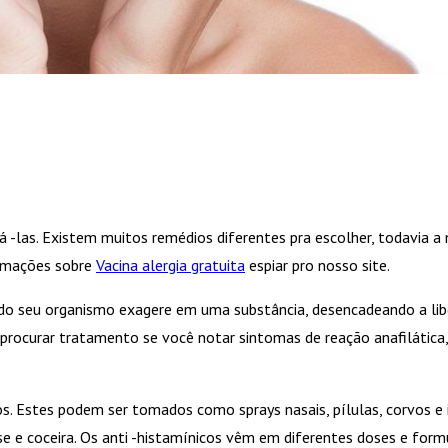
á -las. Existem muitos remédios diferentes pra escolher, todavia a
ormações sobre
Vacina alergia gratuita
espiar pro nosso site.
o seu organismo exagere em uma substância, desencadeando a libe
procurar tratamento se você notar sintomas de reação anafilática, i
os. Estes podem ser tomados como sprays nasais, pílulas, corvos e
se e coceira. Os anti -histamínicos vêm em diferentes doses e for